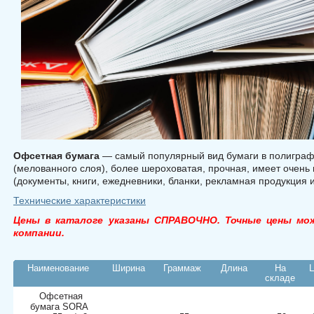
Офсетная бумага
— самый популярный вид бумаги в полиграф
(мелованного слоя), более шероховатая, прочная, имеет очен
(документы, книги, ежедневники, бланки, рекламная продукция и
Технические характеристики
Цены в каталоге указаны СПРАВОЧНО. Точные цены мо
компании.
Наименование
Ширина
Граммаж
Длина
На
складе
Офсетная
бумага SORA