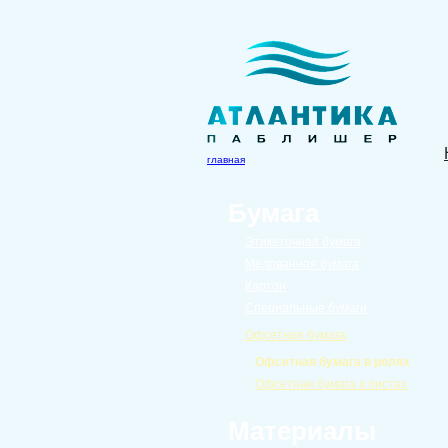
главная
Бумага
Этикеточная бумага
Мелованная бумага
Картон
Специальные бумаги
Офсетная бумага
Офсетная бумага в ролях
Офсетная бумага в листах
Материалы