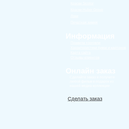
Краски Sicolor
Краски Huber Group
Лаки
Печатная химия
Информация
Правила торговли
Характеристики бумаг и картонов
Карта сайта
Отзывы клиентов
Онлайн заказ
Сделайте заказ и получитe
любой фильм в подарок из
нашей медиа коллекции
Сделать заказ