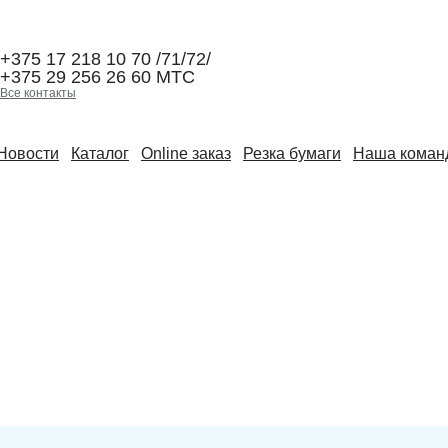
+375 17 218 10 70 /71/72/
+375 29 256 26 60 МТС
Все контакты
Новости
Каталог
Online заказ
Резка бумаги
Наша коман
Материалы
Информация
Краски Sicolor
Правила торговли
Характеристики бумаг и
Краски Huber Group
картонов
Лаки
Карта сайта
Печатная химия