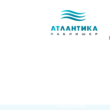
Бумага
Этикеточная бумага
Мелованная бумага
Картон
Специальные бумаги
Офсетная бумага