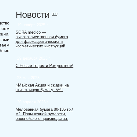
Новости
все
дство
19 ноября 2025 г.
вляем
SORA medico —
кции,
высококачественная бумага
ерами
для фармацевтических и
иваем
косметических инструкций
айшие
29 декабря 2023 г.
С Новым Годом и Рождеством!
23 мая 2023 г.
- благородная элегантность
Австрийская этикетка с н
⚡️Майская Акция и скидки на
стрия)
тиснением "vergé" - Niklake
этикеточную бумагу -5%!
Настоящая находка для проектов у
20 апреля 2023 г.
Новинка сезона 2026.
Мелованная бумага 80-135 гр./
м2. Повышенной пухлости,
европейского производства.