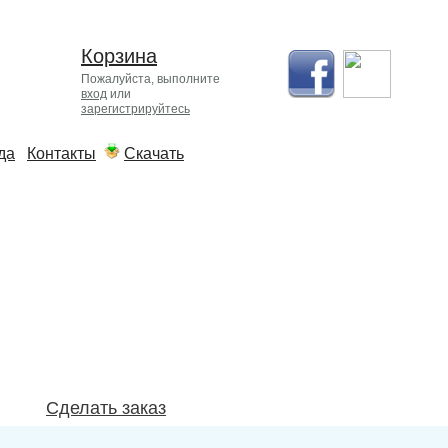
Корзина
Пожалуйста, выполните
вход
или
зарегистрируйтесь
да
Контакты
Скачать
Онлайн
заказ
Сделайте заказ и получитe
любой фильм в подарок из
нашей медиа коллекции
Сделать заказ