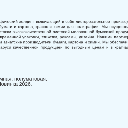
фический холдинг, включающий в себя листорезательное произво
бумаги и картона, красок и химии для полиграфии. Мы осущест
оставки высококачественной листовой мелованной бумажной проду
овременной упаковки, этикетки, рекламы, дизайна. Нашими партн
и азиатские производители бумаги, картона и химии. Мы обеспеч
аруси качественной продукцией по выгодным ценам и в кратч
ъемная, полуматовая,
Niklakett Contour Aristo 
овинка 2026.
полуматового "льна" (Ав
Новинка сезона 2026.